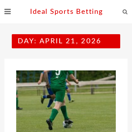
Skip
to
Ideal Sports Betting
content
DAY:
APRIL 21, 2026